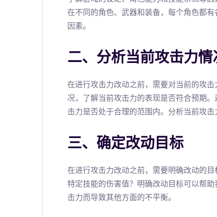
在不同的角色、武器和装备，每个角色都有
因素。
二、分析当前攻击力情
在进行攻击力改动之前，需要对当前的攻击
况，了解当前攻击力的表现是否符合预期。
击力是否处于合理的范围内。分析当前攻击
三、确定改动目标
在进行攻击力改动之前，需要明确改动的目
特定技能的伤害值？明确改动目标可以帮助
击力而导致其他方面的不平衡。