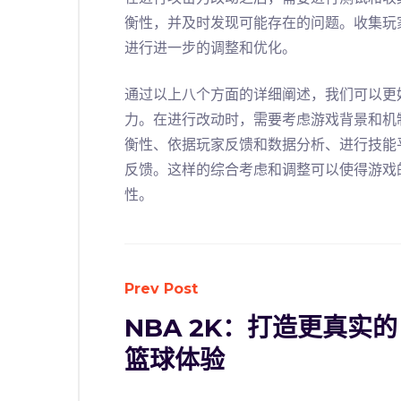
衡性，并及时发现可能存在的问题。收集玩
进行进一步的调整和优化。
通过以上八个方面的详细阐述，我们可以更
力。在进行改动时，需要考虑游戏背景和机
衡性、依据玩家反馈和数据分析、进行技能
反馈。这样的综合考虑和调整可以使得游戏
性。
Prev Post
NBA 2K：打造更真实的
篮球体验