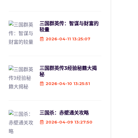
三国群英传：智谋与财富的
较量
2026-04-11 13:25:07
三国群英传3经验秘籍大揭
秘
2026-04-10 13:25:51
三国杀：赤壁通关攻略
2026-04-09 13:27:50