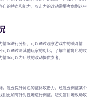
各自的特点和能力，攻击力的改动需要考虑到这些
况
力情况进行分析。可以通过观察游戏中的战斗情
还可以通过与其他玩家的对比，了解当前角色的攻
力情况可以为后续的改动提供参考。
标。是要提升角色的整体攻击力，还是要调整某个
我们更加有针对性地进行调整，避免盲目地改动攻