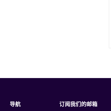
导航
订阅我们的邮箱