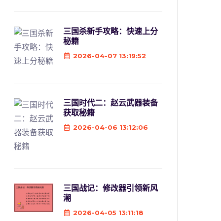
三国杀新手攻略：快速上分
秘籍
2026-04-07 13:19:52
三国时代二：赵云武器装备
获取秘籍
2026-04-06 13:12:06
三国战记：修改器引领新风
潮
2026-04-05 13:11:18