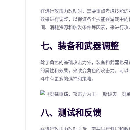
在进行攻击力改动时，需要重点考虑技能的
效果进行调整，以保证各个技能在游戏中的
间、消耗资源和触发条件等因素，来进行攻
七、装备和武器调整
除了角色的基础攻击力外，装备和武器也是
的属性和效果，来改变角色的攻击力。可以
斗中有更多的选择和策略。
八、测试和反馈
在进行攻击力改动之后，需要进行测试和收